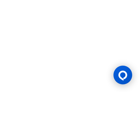
Lesen Permainan