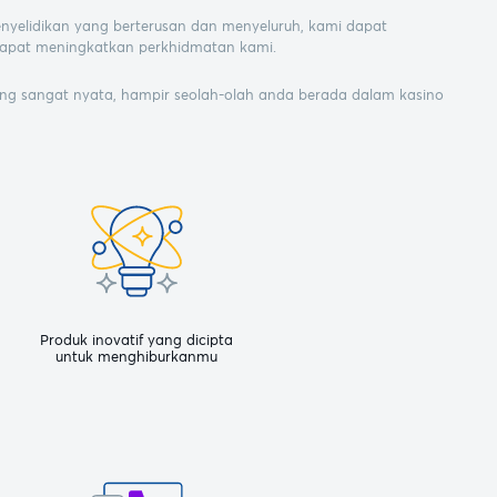
penyelidikan yang berterusan dan menyeluruh, kami dapat
dapat meningkatkan perkhidmatan kami.
ng sangat nyata, hampir seolah-olah anda berada dalam kasino
Produk inovatif yang dicipta
untuk menghiburkanmu