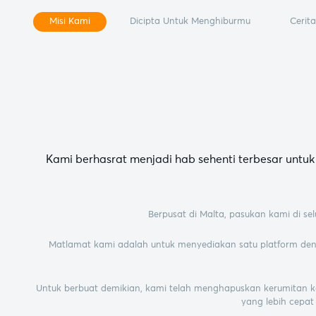
Misi Kami
Dicipta Untuk Menghiburmu
Cerit
Kami berhasrat menjadi hab sehenti terbesar untu
Berpusat di Malta, pasukan kami di s
Matlamat kami adalah untuk menyediakan satu platform deng
Untuk berbuat demikian, kami telah menghapuskan kerumitan 
yang lebih cepat