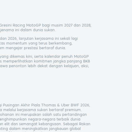
resini Racing MotoGP bagi musim 2027 dan 2028,
 jenama ini dalam dunia sukan.
 2026, lanjutan kerjasama ini sekali lagi
tas momentum yang terus berkembang,
 mengejar prestasi bertaraf dunia.
yang dikemas kini, serta kalendar penuh MotoGP
erus memperlihatkan komitmen jangka panjang BK8
a penonton lebih dekat dengan kelajuan, aksi,
i Pusingan Akhir Piala Thomas & Uber BWF 2026,
 melalui kerjasama sukan bertaraf premium.
johanan ini merupakan salah satu pertandingan
menghimpunkan negara-negara terbaik dunia
n elit dan semangat kebangsaan. Sebagai Rakan
ting dalam meningkatkan jangkauan global