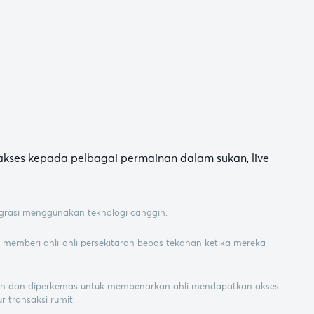
akses kepada pelbagai permainan dalam sukan, live
egrasi menggunakan teknologi canggih.
memberi ahli-ahli persekitaran bebas tekanan ketika mereka
dah dan diperkemas untuk membenarkan ahli mendapatkan akses
 transaksi rumit.