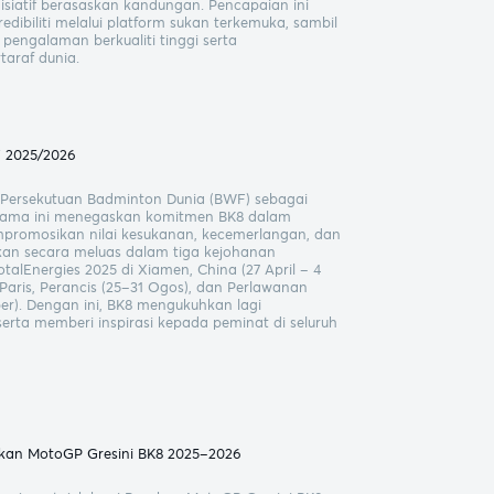
isiatif berasaskan kandungan. Pencapaian ini
biliti melalui platform sukan terkemuka, sambil
ngalaman berkualiti tinggi serta
araf dunia.
 2025/2026
Persekutuan Badminton Dunia (BWF) sebagai
sama ini menegaskan komitmen BK8 dalam
promosikan nilai kesukanan, kecemerlangan, dan
kan secara meluas dalam tiga kejohanan
talEnergies 2025 di Xiamen, China (27 April – 4
Paris, Perancis (25–31 Ogos), dan Perlawanan
er). Dengan ini, BK8 mengukuhkan lagi
rta memberi inspirasi kepada peminat di seluruh
kan MotoGP Gresini BK8 2025–2026