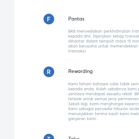
Pantas
BK8 menyediakan perkhidmatan tran
kepada ahli. Dijanjikan setiap transa
dihantar dalam tempoh masa 15 mini
akan berusaha untuk memendekkan 
transaksi.
Rewarding
Kami faham bahawa odds tidak sem
kepada anda, itulah sebabnya kami 
sentiasa mendapat sesuatu rebat. 
terbaik untuk semua jenis permainan
Sekali lagi, kami menghargai keper
kami sebagai penyedia hiburan anda
menunjukkan terima kasih kami mela
ganjaran kami.