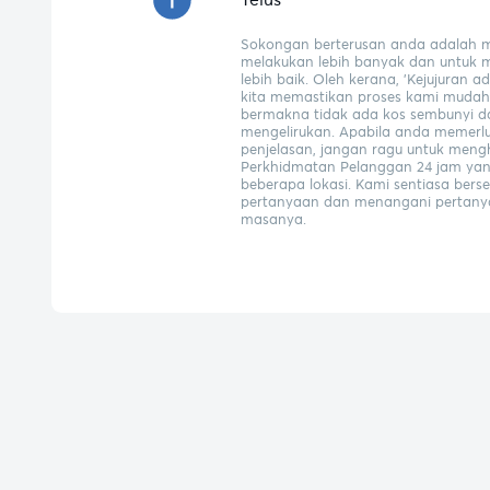
Telus
Sokongan berterusan anda adalah m
melakukan lebih banyak dan untuk
lebih baik. Oleh kerana, 'Kejujuran ad
kita memastikan proses kami mudah 
bermakna tidak ada kos sembunyi d
mengelirukan. Apabila anda memerl
penjelasan, jangan ragu untuk men
Perkhidmatan Pelanggan 24 jam yang
beberapa lokasi. Kami sentiasa ber
pertanyaan dan menangani pertany
masanya.